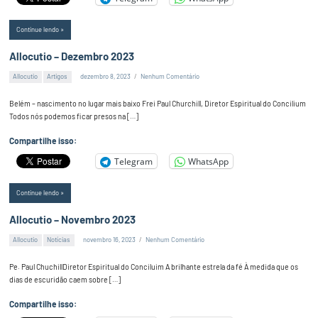
Continue lendo
Allocutio – Dezembro 2023
Allocutio
Artigos
dezembro 8, 2023
Nenhum Comentário
Alex
Silva
Belém – nascimento no lugar mais baixo Frei Paul Churchill, Diretor Espiritual do Concilium
Todos nós podemos ficar presos na […]
Compartilhe isso:
Telegram
WhatsApp
Continue lendo
Allocutio – Novembro 2023
Allocutio
Notícias
novembro 16, 2023
Nenhum Comentário
Alex
Silva
Pe. Paul ChuchillDiretor Espiritual do Conciluim A brilhante estrela da fé À medida que os
dias de escuridão caem sobre […]
Compartilhe isso: