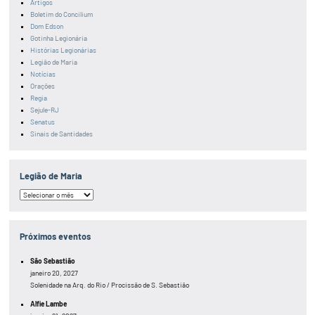
Artigos
Boletim do Concilium
Dom Edson
Gotinha Legionária
Histórias Legionárias
Legião de Maria
Notícias
Orações
Regia
Sejule-RJ
Senatus
Sinais de Santidades
Legião de Maria
Legião
de
Maria
Próximos eventos
São Sebastião
janeiro 20, 2027
Solenidade na Arq. do Rio / Procissão de S. Sebastião
Alfie Lambe