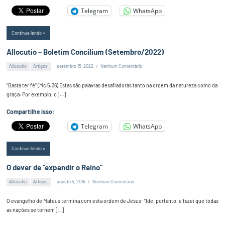
Telegram
WhatsApp
Continue lendo
Allocutio – Boletim Concilium (Setembro/2022)
Allocutio
Artigos
setembro 15, 2022
Nenhum Comentário
Alex
Silva
“Basta ter fé” (Mc 5:36) Estas são palavras desafiadoras tanto na ordem da natureza como da
graça. Por exemplo, o […]
Compartilhe isso:
Telegram
WhatsApp
Continue lendo
O dever de “expandir o Reino”
Allocutio
Artigos
agosto 4, 2016
Nenhum Comentário
Alex
Silva
O evangelho de Mateus termina com esta ordem de Jesus: “Ide, portanto, e fazei que todas
as nações se tornem […]