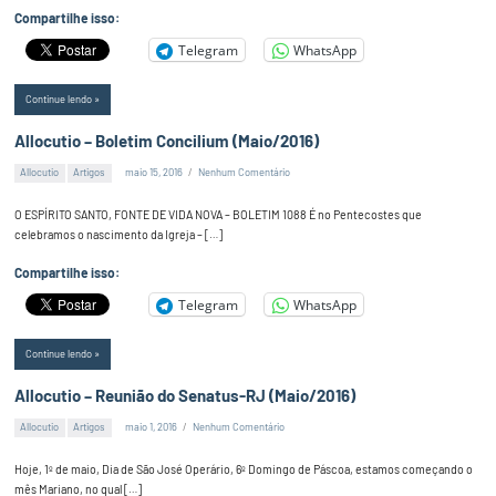
Compartilhe isso:
Telegram
WhatsApp
Continue lendo
Allocutio – Boletim Concilium (Maio/2016)
Allocutio
Artigos
maio 15, 2016
Nenhum Comentário
Alex
Silva
O ESPÍRITO SANTO, FONTE DE VIDA NOVA – BOLETIM 1088 É no Pentecostes que
celebramos o nascimento da Igreja – […]
Compartilhe isso:
Telegram
WhatsApp
Continue lendo
Allocutio – Reunião do Senatus-RJ (Maio/2016)
Allocutio
Artigos
maio 1, 2016
Nenhum Comentário
Alex
Silva
Hoje, 1º de maio, Dia de São José Operário, 6º Domingo de Páscoa, estamos começando o
mês Mariano, no qual […]