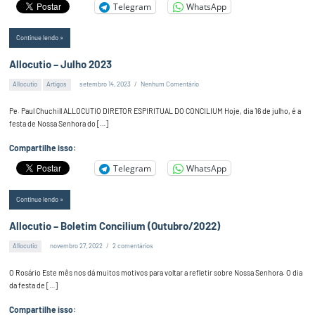
Telegram
WhatsApp
Continue lendo
Allocutio – Julho 2023
Allocutio
Artigos
setembro 14, 2023
Nenhum Comentário
Alex
Silva
Pe. Paul Chuchill ALLOCUTIO DIRETOR ESPIRITUAL DO CONCILIUM Hoje, dia 16 de julho, é a
festa de Nossa Senhora do […]
Compartilhe isso:
Telegram
WhatsApp
Continue lendo
Allocutio – Boletim Concilium (Outubro/2022)
Allocutio
novembro 27, 2022
2 comentários
Alex
Silva
O Rosário Este mês nos dá muitos motivos para voltar a refletir sobre Nossa Senhora. O dia
da festa de […]
Compartilhe isso: