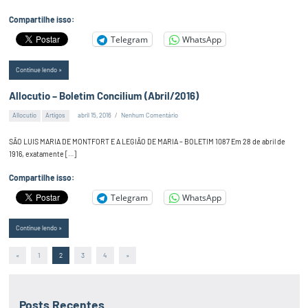
Compartilhe isso:
Telegram
WhatsApp
Continue lendo
Allocutio – Boletim Concilium (Abril/2016)
Allocutio
Artigos
abril 15, 2016
Nenhum Comentário
Alex
Silva
SÃO LUIS MARIA DE MONTFORT E A LEGIÃO DE MARIA – BOLETIM 1087 Em 28 de abril de
1916, exatamente […]
Compartilhe isso:
Telegram
WhatsApp
Continue lendo
Paginação
Post
Post
«
1
2
3
4
»
anterior
seguinte
de
posts
Posts Recentes