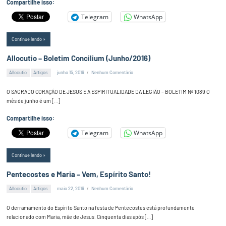
Compartilhe isso:
Telegram
WhatsApp
Continue lendo
Allocutio – Boletim Concilium (Junho/2016)
Allocutio
Artigos
junho 15, 2016
Nenhum Comentário
Alex
Silva
O SAGRADO CORAÇÃO DE JESUS E A ESPIRITUALIDADE DA LEGIÃO – BOLETIM Nº 1089 O
mês de junho é um […]
Compartilhe isso:
Telegram
WhatsApp
Continue lendo
Pentecostes e Maria – Vem, Espírito Santo!
Allocutio
Artigos
maio 22, 2016
Nenhum Comentário
Alex
Silva
O derramamento do Espírito Santo na festa de Pentecostes está profundamente
relacionado com Maria, mãe de Jesus. Cinquenta dias após […]