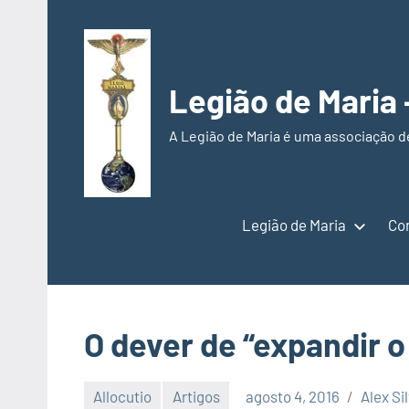
Pular
para
o
conteúdo
Legião de Maria
A Legião de Maria é uma associação d
Legião de Maria
Co
O dever de “expandir o
Allocutio
Artigos
agosto 4, 2016
Alex Si