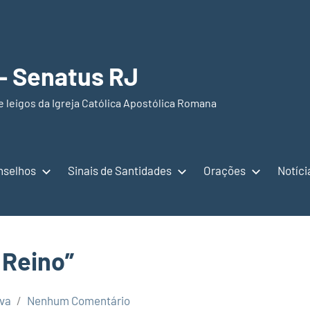
 – Senatus RJ
e leigos da Igreja Católica Apostólica Romana
nselhos
Sinais de Santidades
Orações
Notíci
 Reino”
lva
Nenhum Comentário