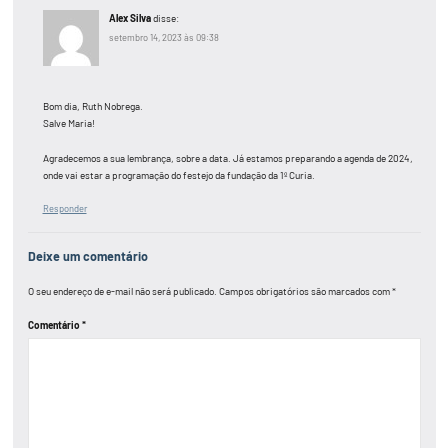
Alex Silva
disse:
setembro 14, 2023 às 09:38
Bom dia, Ruth Nobrega.
Salve Maria!
Agradecemos a sua lembrança, sobre a data. Já estamos preparando a agenda de 2024,
onde vai estar a programação do festejo da fundação da 1º Curia.
Responder
Deixe um comentário
O seu endereço de e-mail não será publicado.
Campos obrigatórios são marcados com
*
Comentário
*