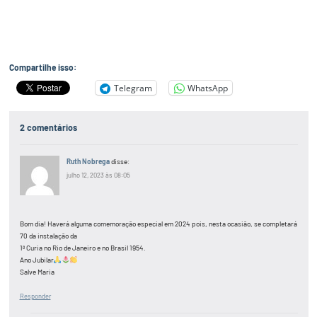
Compartilhe isso:
Telegram
WhatsApp
2 comentários
Ruth Nobrega
disse:
julho 12, 2023 às 08:05
Bom dia! Haverá alguma comemoração especial em 2024 pois, nesta ocasião, se completará
70 da instalação da
1ª Curia no Rio de Janeiro e no Brasil 1954.
Ano Jubilar
Salve Maria
Responder