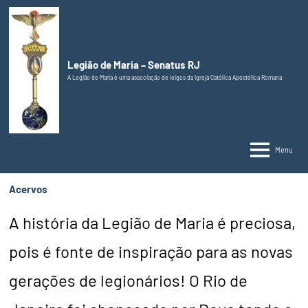
Pular
para
o
conteúdo
Legião de Maria – Senatus RJ
A Legião de Maria é uma associação de leigos da Igreja Católica Apostólica Romana
Menu
Acervos
A história da Legião de Maria é preciosa,
pois é fonte de inspiração para as novas
gerações de legionários! O Rio de