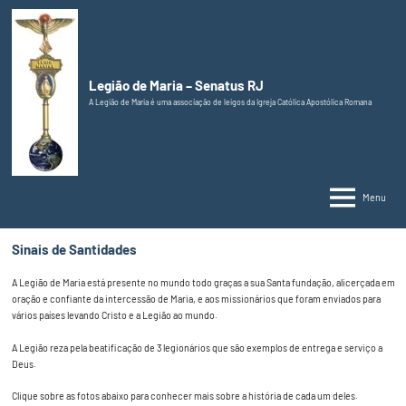
Pular
para
o
conteúdo
Legião de Maria – Senatus RJ
A Legião de Maria é uma associação de leigos da Igreja Católica Apostólica Romana
Menu
Sinais de Santidades
A Legião de Maria está presente no mundo todo graças a sua Santa fundação, alicerçada em
oração e confiante da intercessão de Maria, e aos missionários que foram enviados para
vários países levando Cristo e a Legião ao mundo.
A Legião reza pela beatificação de 3 legionários que são exemplos de entrega e serviço a
Deus.
Clique sobre as fotos abaixo para conhecer mais sobre a história de cada um deles.