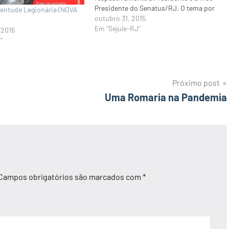
Presidente do Senatus/RJ. O tema por
uventude Legionária (NOVA
elas abordado foi extraído do Cap. 32,
outubro 31, 2015
item 4, do Manual: “Os jovens trabalham
Em "Sejule-RJ"
 2016
a sério o dia todo: precisam…
"
Próximo post
Uma Romaria na Pandemia
Campos obrigatórios são marcados com
*