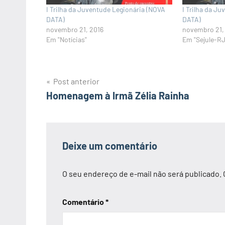
I Trilha da Juventude Legionária (NOVA
I Trilha da J
DATA)
DATA)
novembro 21, 2016
novembro 21,
Em "Notícias"
Em "Sejule-RJ
Navegação
Post anterior
Homenagem à Irmã Zélia Rainha
de
Post
Deixe um comentário
O seu endereço de e-mail não será publicado.
Comentário
*