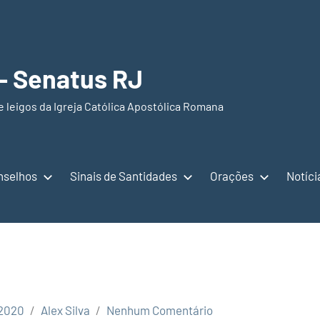
 – Senatus RJ
e leigos da Igreja Católica Apostólica Romana
nselhos
Sinais de Santidades
Orações
Notíci
 2020
Alex Silva
Nenhum Comentário