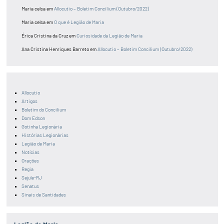
Maria celsa
em
Allocutio – Boletim Concilium (Outubro/2022)
Maria celsa
em
O que é Legião de Maria
Érica Cristina da Cruz
em
Curiosidade da Legião de Maria
Ana Cristina Henriques Barreto
em
Allocutio – Boletim Concilium (Outubro/2022)
Allocutio
Artigos
Boletim do Concilium
Dom Edson
Gotinha Legionária
Histórias Legionárias
Legião de Maria
Notícias
Orações
Regia
Sejule-RJ
Senatus
Sinais de Santidades