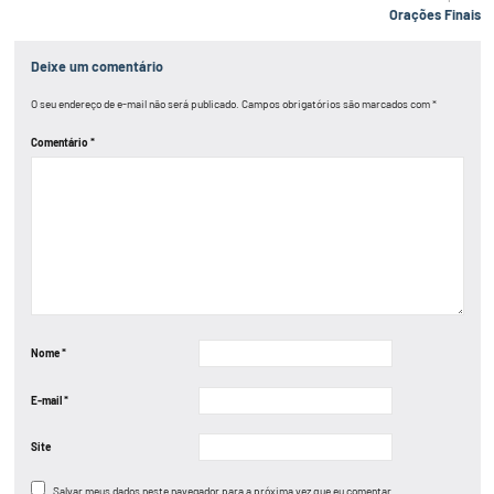
Post
Orações Finais
Deixe um comentário
O seu endereço de e-mail não será publicado.
Campos obrigatórios são marcados com
*
Comentário
*
Nome
*
E-mail
*
Site
Salvar meus dados neste navegador para a próxima vez que eu comentar.