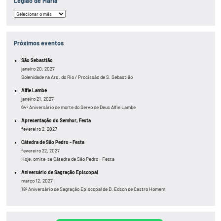
Legião de Maria
Legião
de
Maria
Próximos eventos
São Sebastião
janeiro 20, 2027
Solenidade na Arq. do Rio / Procissão de S. Sebastião
Alfie Lambe
janeiro 21, 2027
64º Aniversário de morte do Servo de Deus Alfie Lambe
Apresentação do Semhor, Festa
fevereiro 2, 2027
Cátedra de São Pedro - Festa
fevereiro 22, 2027
Hoje, omite-se Cátedra de São Pedro - Festa
Aniversário de Sagração Episcopal
março 12, 2027
18º Aniversário de Sagração Episcopal de D. Edson de Castro Homem