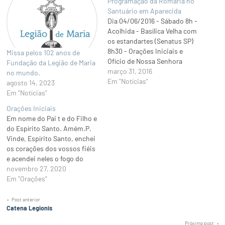
Programação da Romaria no
Santuário em Aparecida
Dia 04/06/2016 - Sábado 8h -
Acolhida - Basílica Velha com
os estandartes (Senatus SP)
8h30 - Orações Iniciais e
Missa pelos 102 anos de
Ofício de Nossa Senhora
Fundação da Legião de Maria
(Regia Brasília) 9h - Rosário
março 31, 2016
no mundo.
de Nossa Senhora (Senatus
Em "Notícias"
agosto 14, 2023
Salvador) - Descida para o
Em "Notícias"
Morro do Cruzeiro com os
Orações Iniciais
estandartes (Senatus
Em nome do Pai t e do Filho e
Salvador) 9h30 - Via-Sacra
do Espírito Santo. Amém.P.
no…
Vinde, Espírito Santo, enchei
os corações dos vossos fiéis
e acendei neles o fogo do
Vosso amor. Enviai, Senhor,
novembro 27, 2020
o Vosso Espírito e tudo será
Em "Orações"
criado.R. E renovareis a face
da terra.P. Oremos: Ó Deus
Navegação
Post anterior
Catena Legionis
que santificais…
de
Próximo post