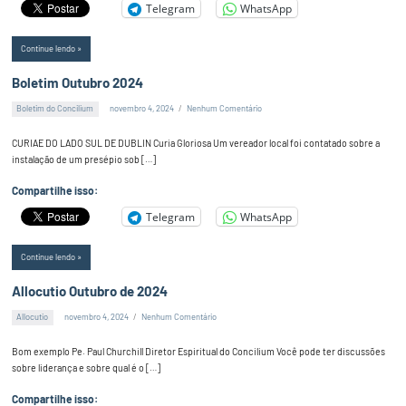
Telegram
WhatsApp
Continue lendo
Boletim Outubro 2024
Boletim do Concilium
novembro 4, 2024
Nenhum Comentário
Alex
Silva
CURIAE DO LADO SUL DE DUBLIN Curia Gloriosa Um vereador local foi contatado sobre a
instalação de um presépio sob […]
Compartilhe isso:
Telegram
WhatsApp
Continue lendo
Allocutio Outubro de 2024
Allocutio
novembro 4, 2024
Nenhum Comentário
Alex
Silva
Bom exemplo Pe. Paul Churchill Diretor Espiritual do Concilium Você pode ter discussões
sobre liderança e sobre qual é o […]
Compartilhe isso: