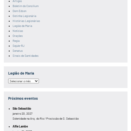
Artigos
Boletim do Concilium
Dom Edson
Gotinha Legionária
Histórias Legionárias
Legião de Maria
Notícias
Orações
Regia
Sejule-RJ
Senatus
Sinais de Santidades
Legião de Maria
Legião
de
Maria
Próximos eventos
São Sebastião
janeiro 20, 2027
Solenidade na Arq. do Rio / Procissão de S. Sebastião
Alfie Lambe