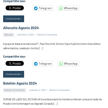
Compartilhe isso:
Telegram
WhatsApp
Continue lendo
Allocutio Agosto 2024
Allocutio
setembro 2, 2024
Nenhum Comentário
Alex
Silva
A graça se baseia na natureza Fr. Paul Churchill, Diretor Espiritual Concilium Esta velha e
sábia máxima, usada por muitos […]
Compartilhe isso:
Telegram
WhatsApp
Continue lendo
Boletim Agosto 2024
Boletim do Concilium
setembro 2, 2024
Nenhum Comentário
Alex
Silva
CURIAE DO LADO SUL DE DUBLIN Curia Assumpta Os membros lideram uma procissão do
Rosário em homenagem ao Sagrado Coração […]