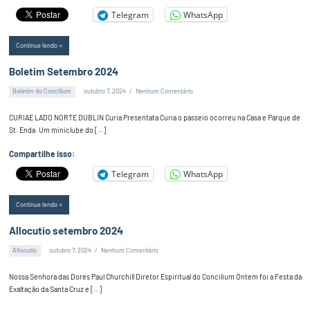
Telegram
WhatsApp
Continue lendo
Boletim Setembro 2024
Boletim do Concilium
outubro 7, 2024
Nenhum Comentário
Alex
Silva
CURIAE LADO NORTE DUBLIN Curia Presentata Curia o passeio ocorreu na Casa e Parque de
St. Enda. Um miniclube do […]
Compartilhe isso:
Telegram
WhatsApp
Continue lendo
Allocutio setembro 2024
Allocutio
outubro 7, 2024
Nenhum Comentário
Alex
Silva
Nossa Senhora das Dores Paul Churchill Diretor Espiritual do Concilium Ontem foi a Festa da
Exaltação da Santa Cruz e […]