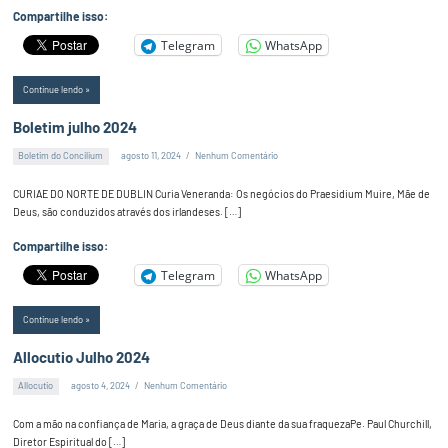
Compartilhe isso:
Telegram
WhatsApp
Continue lendo
Boletim julho 2024
Boletim do Concilium
agosto 11, 2024
Nenhum Comentário
Alex
Silva
CURIAE DO NORTE DE DUBLIN Curia Veneranda: Os negócios do Praesidium Muire, Mãe de
Deus, são conduzidos através dos irlandeses. […]
Compartilhe isso:
Telegram
WhatsApp
Continue lendo
Allocutio Julho 2024
Allocutio
agosto 4, 2024
Nenhum Comentário
Alex
Silva
Com a mão na confiança de Maria, a graça de Deus diante da sua fraquezaPe. Paul Churchill,
Diretor Espiritual do […]