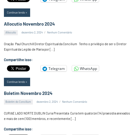
Continue lendo
Allocutio Novembro 2024
Allocutio
dezembro 2, 2024
Nenhum Comentário
Alex
Silva
Oração Paul Churchill Diretor Espiritual da Concilium Tenho o privilégio de ser o Diretor
Espiritual da Legião de Maria por […]
Compartilhe isso:
Telegram
WhatsApp
Continue lendo
Boletim Novembro 2024
Boletim do Concilium
dezembro 2, 2024
Nenhum Comentário
Alex
Silva
CURIAE LADO NORTE DUBLIN Curia Presentata Curia tem quatorze (14) praesidia anexados
e mais de cem (100) membros, e recentemente […]
Compartilhe isso: